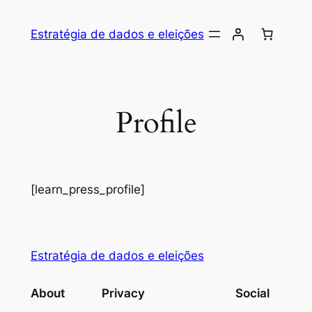
Skip
to
Estratégia de dados e eleições
content
Profile
[learn_press_profile]
Estratégia de dados e eleições
About
Privacy
Social